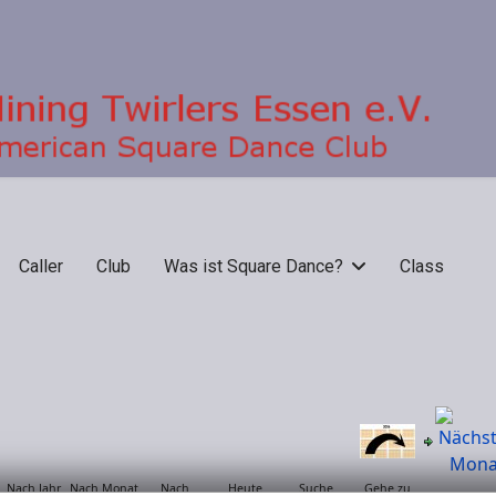
Caller
Club
Was ist Square Dance?
Class
Nach Jahr
Nach Monat
Nach
Heute
Suche
Gehe zu