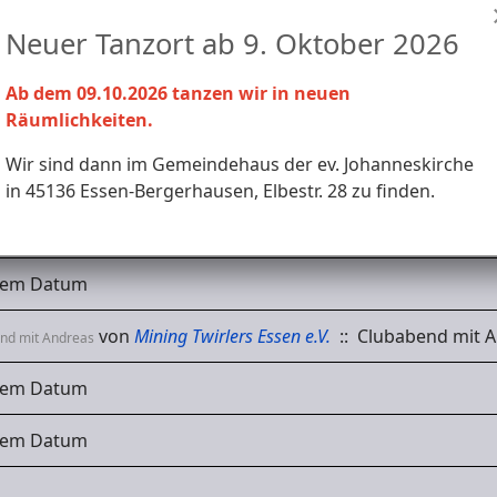
Woche
Monat
Neuer Tanzort ab 9. Oktober 2026
30. November 2026 - 06. Dezember 2026
Ab dem 09.10.2026 tanzen wir in neuen
Räumlichkeiten.
esem Datum
Wir sind dann im Gemeindehaus der ev. Johanneskirche
esem Datum
in 45136 Essen-Bergerhausen, Elbestr. 28 zu finden.
esem Datum
esem Datum
von
Mining Twirlers Essen e.V.
:: Clubabend mit A
nd mit Andreas
esem Datum
esem Datum