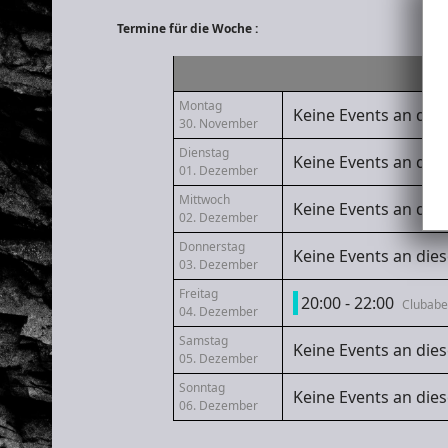
Termine für die Woche :
Montag
Keine Events an di
30. November
Dienstag
Keine Events an di
01. Dezember
Mittwoch
Keine Events an di
02. Dezember
Donnerstag
Keine Events an di
03. Dezember
Freitag
20:00 - 22:00
Clubabe
04. Dezember
Samstag
Keine Events an di
05. Dezember
Sonntag
Keine Events an di
06. Dezember