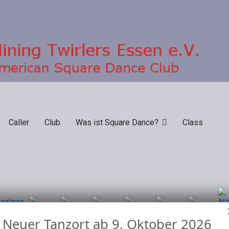
Caller
Club
Was ist Square Dance?
Class
Neuer Tanzort ab 9. Oktober 2026
Nach Jahr
Nach
Nach
Heute
Suche
Gehe zu