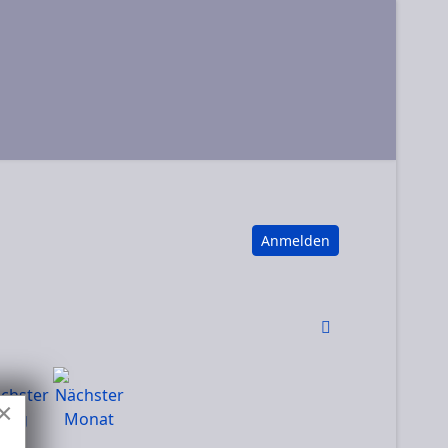
Anmelden
×