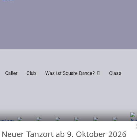
Caller
Club
Was ist Square Dance?
Class
Neuer Tanzort ab 9. Oktober 2026
Nach Jahr
Nach
Nach
Heute
Suche
Gehe zu