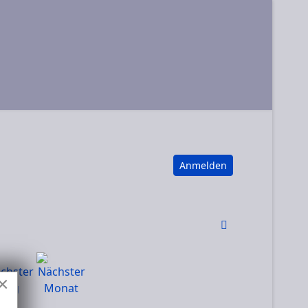
Anmelden
×