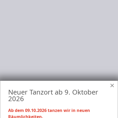
Anmelden
Terminkalender
×
Nach
Nach
Nach
Heute
Suche
G
Neuer Tanzort ab 9. Oktober
Jahr
Monat
Woche
Events für
2026
Sonntag, 16. November 2025
Ab dem 09.10.2026 tanzen wir in neuen
Räumlichkeiten.
Keine Termine