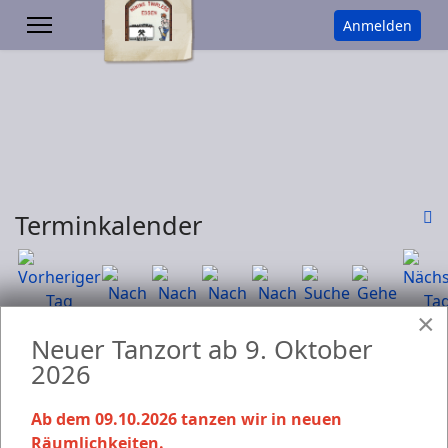
Anmelden
Terminkalender
×
Nach
Nach
Nach
Heute
Suche
Gehe zu
Neuer Tanzort ab 9. Oktober
Jahr
Monat
Woche
Monat
Events für
2026
Samstag, 15. November 2025
Ab dem 09.10.2026 tanzen wir in neuen
Räumlichkeiten.
Keine Termine