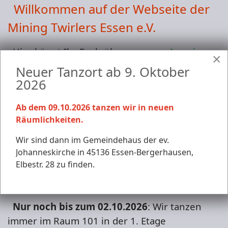
Willkommen auf der Webseite der
Mining Twirlers Essen e.V.
Hier könnt Ihr Euch über unseren
American-
×
Square-Dance
-Club informieren
Neuer Tanzort ab 9. Oktober
2026
Wann und wo wir tanzen?
Schaut einfach in
die
Termine
!
Ab dem 09.10.2026 tanzen wir in neuen
Räumlichkeiten.
Kein Bannerklau während der Schulferien.
Wir sind dann im Gemeindehaus der ev.
Braucht Ihr etwas Besonderes für Eure Feier?
Johanneskirche in 45136 Essen-Bergerhausen,
Elbestr. 28 zu finden.
Wir treten gerne auf Feiern auf.
Fragt einfach
unter
Kontakt
nach!
Nur noch bis zum 02.10.2026
: Wir tanzen
immer im
Raum 101 in der 1. Etage